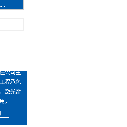
..
任公司主
工程承包
、激光雷
，...
们