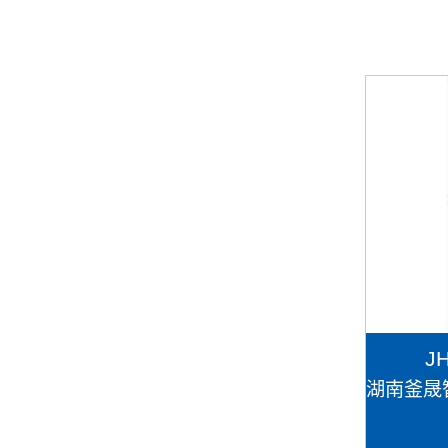
J
湖南釜晟