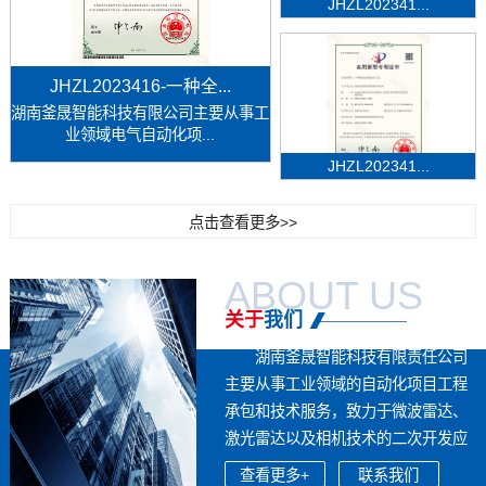
JHZL202341...
JHZL2023416-一种全...
湖南釜晟智能科技有限公司主要从事工
业领域电气自动化项...
JHZL202341...
点击查看更多>>
ABOUT US
关于
我们
湖南釜晟智能科技有限责任公司
主要从事工业领域的自动化项目工程
承包和技术服务，致力于微波雷达、
激光雷达以及相机技术的二次开发应
用，...
查看更多+
联系我们