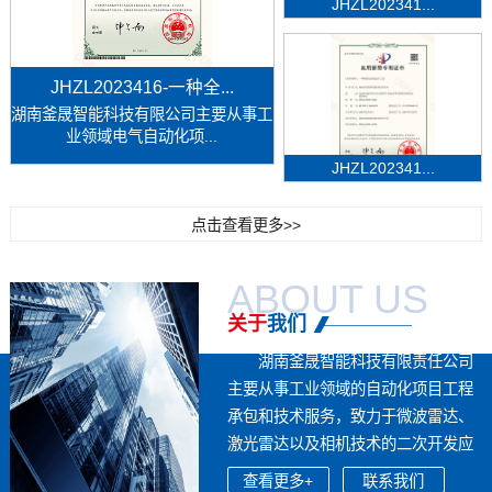
JHZL202341...
JHZL2023416-一种全...
湖南釜晟智能科技有限公司主要从事工
业领域电气自动化项...
JHZL202341...
点击查看更多>>
ABOUT US
关于
我们
湖南釜晟智能科技有限责任公司
主要从事工业领域的自动化项目工程
承包和技术服务，致力于微波雷达、
激光雷达以及相机技术的二次开发应
用，...
查看更多+
联系我们