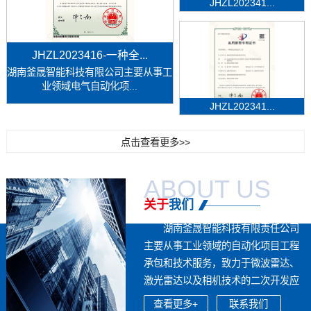
JHZL202341...
JHZL2023416-一种全...
湖南釜晟智能科技有限公司主要从事工
业领域电气自动化项...
JHZL202341...
点击查看更多>>
ABOUT US
关于
我们
湖南釜晟智能科技有限责任公司
主要从事工业领域的自动化项目工程
承包和技术服务，致力于微波雷达、
激光雷达以及相机技术的二次开发应
用，...
查看更多+
联系我们