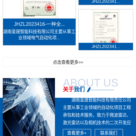
JHZL202341...
JHZL2023416-一种全...
湖南釜晟智能科技有限公司主要从事工
业领域电气自动化项...
JHZL202341...
点击查看更多>>
ABOUT US
关于
我们
湖南釜晟智能科技有限责任公司
主要从事工业领域的自动化项目工程
承包和技术服务，致力于微波雷达、
激光雷达以及相机技术的二次开发应
用，...
查看更多+
联系我们