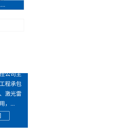
..
任公司主
工程承包
、激光雷
，...
们