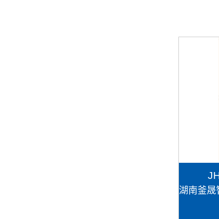
J
湖南釜晟