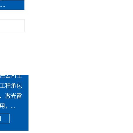
..
任公司主
工程承包
、激光雷
，...
们