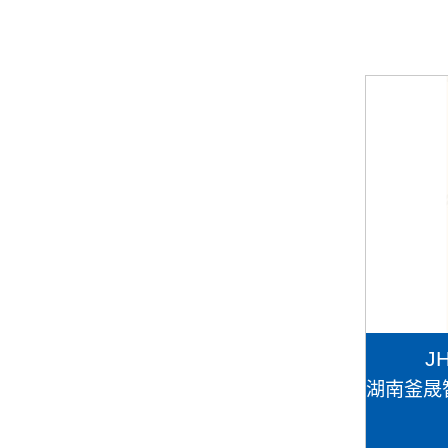
J
湖南釜晟