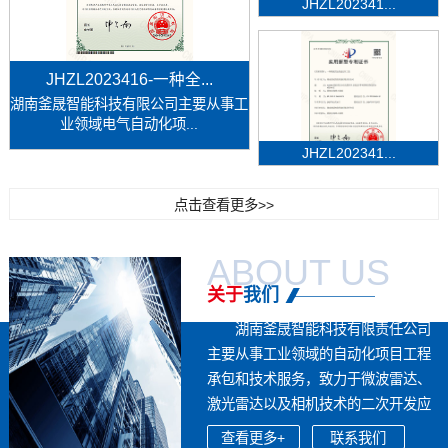
JHZL202341...
JHZL2023416-一种全...
湖南釜晟智能科技有限公司主要从事工
业领域电气自动化项...
JHZL202341...
点击查看更多>>
ABOUT US
关于
我们
湖南釜晟智能科技有限责任公司
主要从事工业领域的自动化项目工程
承包和技术服务，致力于微波雷达、
激光雷达以及相机技术的二次开发应
用，...
查看更多+
联系我们