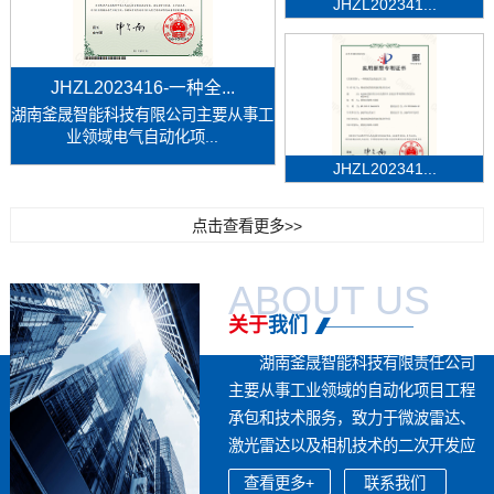
JHZL202341...
JHZL2023416-一种全...
湖南釜晟智能科技有限公司主要从事工
业领域电气自动化项...
JHZL202341...
点击查看更多>>
ABOUT US
关于
我们
湖南釜晟智能科技有限责任公司
主要从事工业领域的自动化项目工程
承包和技术服务，致力于微波雷达、
激光雷达以及相机技术的二次开发应
用，...
查看更多+
联系我们