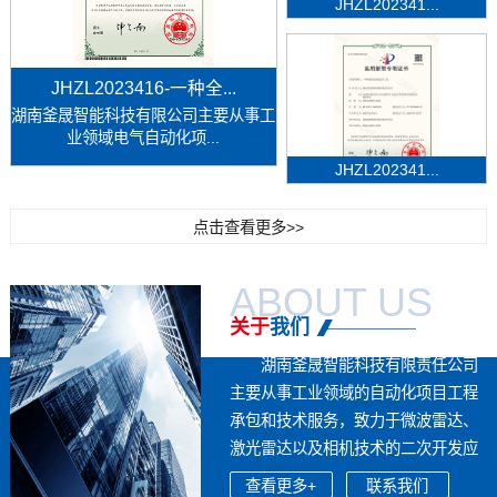
JHZL202341...
JHZL2023416-一种全...
湖南釜晟智能科技有限公司主要从事工
业领域电气自动化项...
JHZL202341...
点击查看更多>>
ABOUT US
关于
我们
湖南釜晟智能科技有限责任公司
主要从事工业领域的自动化项目工程
承包和技术服务，致力于微波雷达、
激光雷达以及相机技术的二次开发应
用，...
查看更多+
联系我们